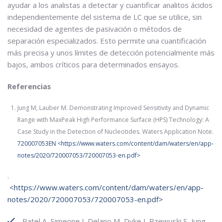
ayudar a los analistas a detectar y cuantificar analitos ácidos
independientemente del sistema de LC que se utilice, sin
necesidad de agentes de pasivación o métodos de
separación especializados. Esto permite una cuantificación
más precisa y unos límites de detección potencialmente más
bajos, ambos críticos para determinados ensayos.
Referencias
Jung M, Lauber M. Demonstrating Improved Sensitivity and Dynamic
Range with MaxPeak High Performance Surface (HPS) Technology: A
Case Study in the Detection of Nucleotides. Waters Application Note.
720007053EN
<
https://www.waters.com/content/dam/waters/en/app-
notes/2020/720007053/720007053-en.pdf
>
.
<
https://www.waters.com/content/dam/waters/en/app-
notes/2020/720007053/720007053-en.pdf
>
Patel A, Simeone J, Delano M, Dyke J, Rzewuski S, Jung