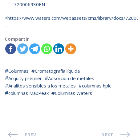
720006930EN
<
https://www.waters.com/webassets/cms/library/docs/7200
.
Compartir
Columnas
Cromatografía líquida
Acquity premier
Adsorción de metales
Analitos sensibles a los metales
columnas hplc
columnas MaxPeak
Columnas Waters
PREV
NEXT