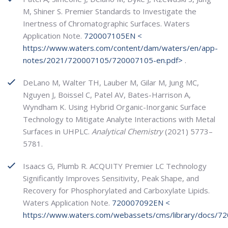
M, Shiner S. Premier Standards to Investigate the
Inertness of Chromatographic Surfaces. Waters
Application Note.
720007105EN
<
https://www.waters.com/content/dam/waters/en/app-
notes/2021/720007105/720007105-en.pdf
>
.
DeLano M, Walter TH, Lauber M, Gilar M, Jung MC,
Nguyen J, Boissel C, Patel AV, Bates-Harrison A,
Wyndham K. Using Hybrid Organic-Inorganic Surface
Technology to Mitigate Analyte Interactions with Metal
Surfaces in UHPLC.
Analytical Chemistry
(2021) 5773–
5781.
Isaacs G, Plumb R. ACQUITY Premier LC Technology
Significantly Improves Sensitivity, Peak Shape, and
Recovery for Phosphorylated and Carboxylate Lipids.
Waters Application Note.
720007092EN
<
https://www.waters.com/webassets/cms/library/docs/7
.