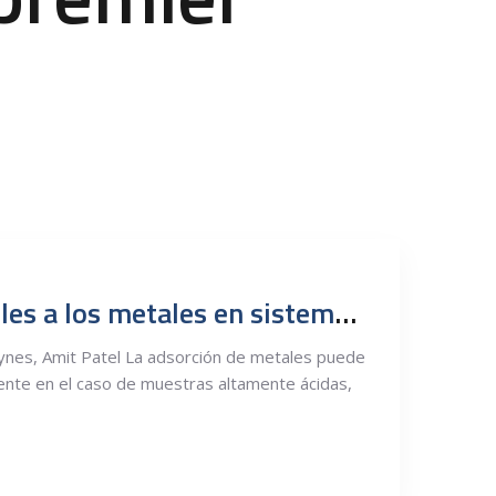
Recuperación de analitos sensibles a los metales en sistemas de LC utilizando columnas MaxPeak Premier
ynes, Amit Patel La adsorción de metales puede
ente en el caso de muestras altamente ácidas,