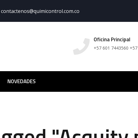
contactenos@quimicontrol.com.co
Oficina Principal
+57 601 7443560 +57
NOVEDADES
agged "Acquity 