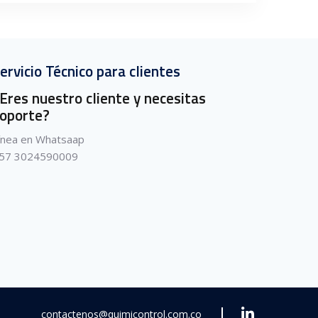
ervicio Técnico para clientes
Eres nuestro cliente y necesitas
oporte?
ínea en Whatsaap
57 3024590009
contactenos@quimicontrol.com.co