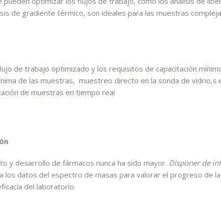
Se pueden optimizar los flujos de trabajo, como los análisis de li
lisis de gradiente térmico, son ideales para las muestras compleja
 flujo de trabajo optimizado y los requisitos de capacitación mín
nima de las muestras, muestreo directo en la sonda de vidrio,s e
icación de muestras en tiempo real
ión
nto y desarrollo de fármacos nunca ha sido mayor.
Disponer
de i
o a los datos del espectro de masas para valorar el progreso de la
ficacia del laboratorio.