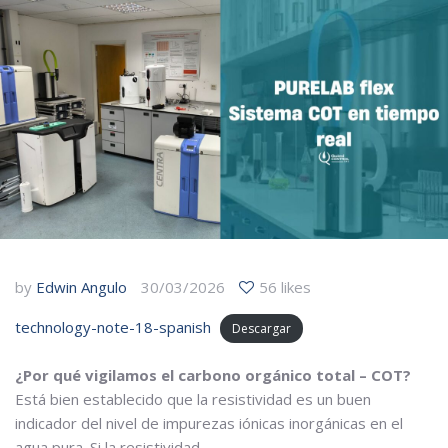
by
Edwin Angulo
30/03/2026
56 likes
technology-note-18-spanish
Descargar
¿Por qué vigilamos el carbono orgánico total – COT?
Está bien establecido que la resistividad es un buen
indicador del nivel de impurezas iónicas inorgánicas en el
agua pura. Si la resistividad