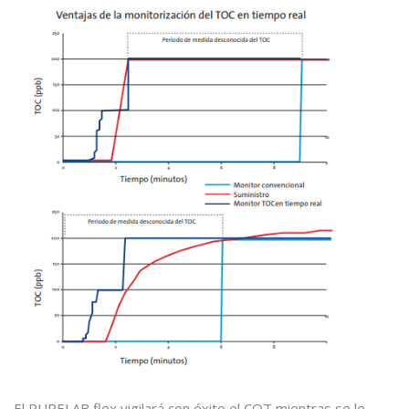
El PURELAB flex vigilará con éxito el COT mientras se le